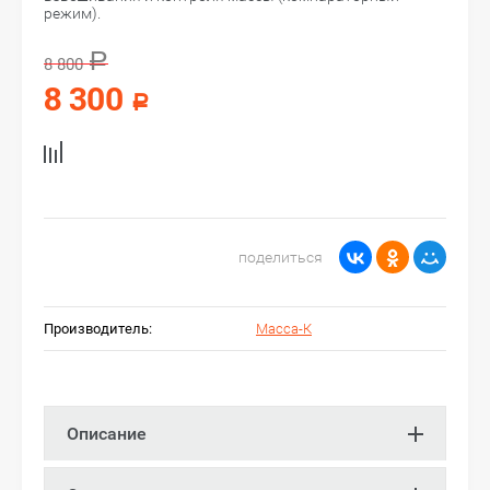
режим).
Р
8 800
8 300
Р
поделиться
Производитель:
Масса-К
Описание